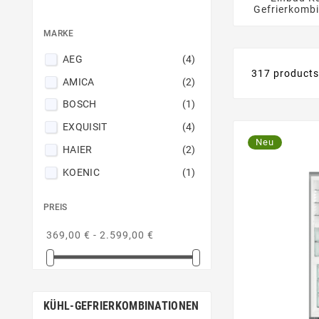
Gefrierkomb
MARKE
AEG
(4)
317 product
AMICA
(2)
BOSCH
(1)
EXQUISIT
(4)
Neu
HAIER
(2)
KOENIC
(1)
LG
(5)
PREIS
LIEBHERR
(7)
369,00 € - 2.599,00 €
MIELE
(8)
Privileg
(1)
RESPEKTA
(1)
KÜHL-GEFRIERKOMBINATIONEN
Samsung
(5)