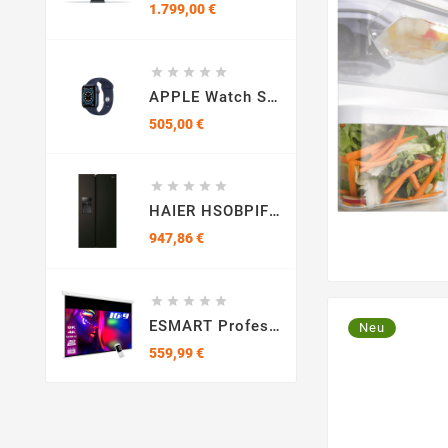
Preis
1.799,00 €





APPLE Watch Series 6 (GPS + Cellular) 44mm Fluorelastomer, 140 - 210 Mm, Armband: Dunkelmarine, Gehäuse: Blau
Preis
505,00 €





HAIER HSOBPIF9183 KühlGefrierkombination (F, 177,5 Cm Hoch, Schwarz)
Preis
947,86 €





ESMART Professional MIMOTO 442 X 249 Cm (200") 16:9 Motor-Leinwand
Neu
Preis
559,99 €