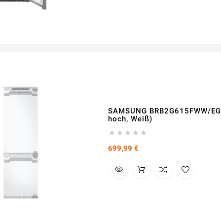
SAMSUNG BRB2G615FWW/EG Kü
hoch, Weiß)





Preis
699,99 €