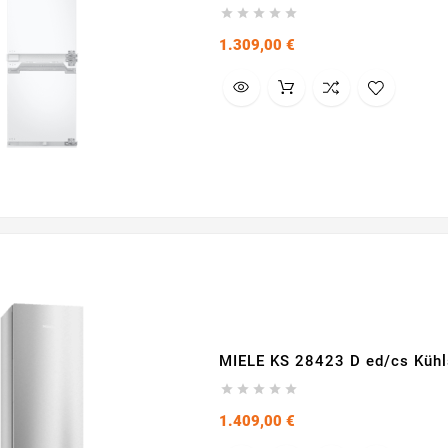





Preis
1.309,00 €
MIELE KS 28423 D ed/cs Kühls





Preis
1.409,00 €