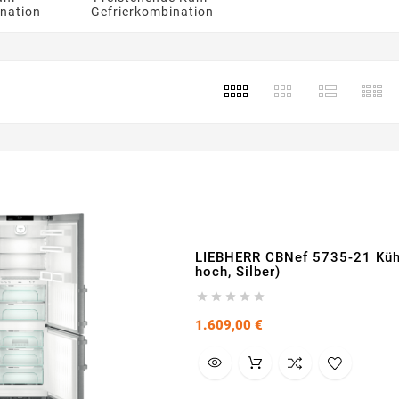
ination
Gefrierkombination
s
LIEBHERR CBNef 5735-21 Kühl
hoch, Silber)





Preis
1.609,00 €