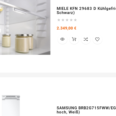
MIELE KFN 29683 D Kühlgefri
Schwarz)





Preis
2.349,00 €
SAMSUNG BRB2G715FWW/EG Kü
hoch, Weiß)