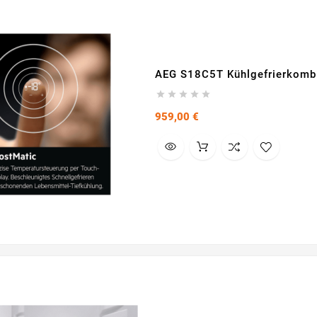
AEG S18C5T Kühlgefrierkombi





Preis
959,00 €