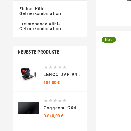
Siemens
(5)
Einbau Kühl-
Gefrierkombination
WOLKENSTEIN
(2)
Freistehende Kühl-
Gefrierkombination
Neu
NEUESTE PRODUKTE





LENCO DVP-9413 Tragbarer DVD-Player, Schwarz
Preis
104,00 €





Gaggenau CX492101, Serie 400, Vollflächen-Induktionskochfeld, 90 Cm
Preis
3.810,00 €