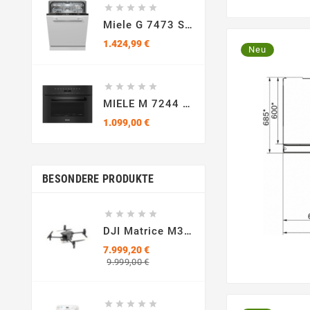





Miele G 7473 SCVi Autodos Vollintegrierbarer Geschirrspüler
Preis
1.424,99 €
Neu





MIELE M 7244 TC Mikrowelle Mit Grillfunktion
Preis
1.099,00 €
BESONDERE PRODUKTE





DJI Matrice M30T
7.999,20 €
Regulärer
Preis
9.999,00 €
Preis




