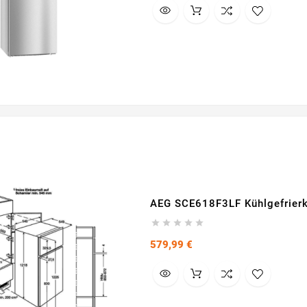
AEG SCE618F3LF Kühlgefrierk





Preis
579,99 €