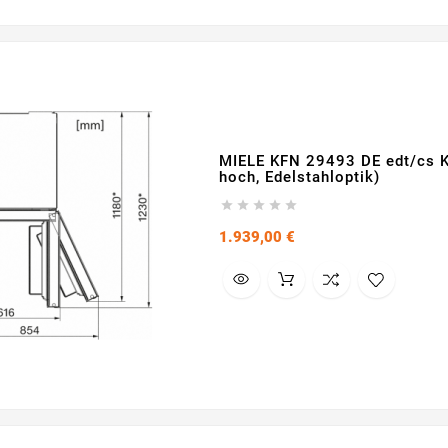
MIELE KFN 29493 DE edt/cs K
hoch, Edelstahloptik)





Preis
1.939,00 €